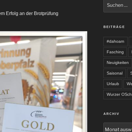
Suche
nach:
m Erfolg an der Brotprüfung
BEITRÄGE
#dahoam
Fasching
Neuigkeiten
Saisonal
Urlaub
We
Wurzer OSchn
ARCHIV
Archiv