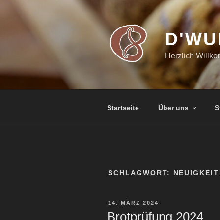
Zum
Inhalt
springen
D'WU
Herzlich Willk
Startseite
Über uns
S
SCHLAGWORT:
NEUIGKEIT
VERÖFFENTLICHT
14. MÄRZ 2024
AM
Brotprüfung 2024