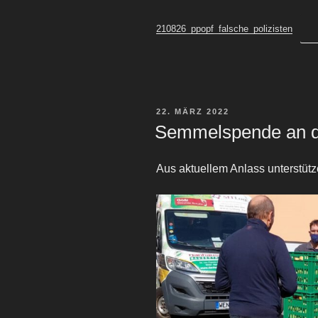
210826_ppopf_falsche_polizisten
VERÖFFENTLICHT
22. MÄRZ 2022
AM
Semmelspende an di
Aus aktuellem Anlass unterstütz