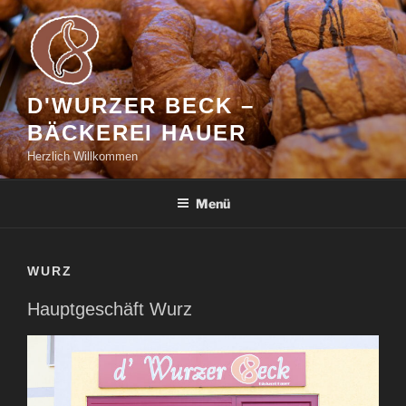
Zum
Inhalt
springen
D'WURZER BECK –
BÄCKEREI HAUER
Herzlich Willkommen
Menü
WURZ
Hauptgeschäft Wurz