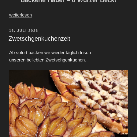
Bäckerei Hauer – d’Wurzer Beck!
„Herzlich
weiterlesen
Willkommen“
VERÖFFENTLICHT
16. JULI 2026
AM
Zwetschgenkuchenzeit
Ab sofort backen wir wieder täglich frisch
unseren beliebten Zwetschgenkuchen.