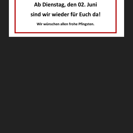
Liebe Kunden,
wir haben in der Woche nach Pfingsten von 26. bis 30. Mai
2026 geschlossen.
Ab Dienstag, den 2. Juni 2026 sind wir in Wurz wieder für
Sie da!
Bitte beachten Sie, dass unsere Filiale in Neustadt
geschlossen bleibt,
und wir zusätzlich Freitagnachmittag bis 17:00 Uhr in Wurz
geöffnet haben.
Wir wünschen ein frohes Pfingstfest und ein paar