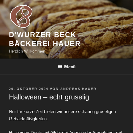
Zum
Inhalt
springen
D'WURZER BECK –
BÄCKEREI HAUER
Herzlich Willkommen
Menü
VERÖFFENTLICHT
29. OKTOBER 2024
VON
ANDREAS HAUER
AM
Halloween – echt gruselig
Nur für kurze Zeit bieten wir unsere schaurig gruseligen
Gebäcksüßigkeiten.
Halloween-Douts mit Glubschi-Augen oder Amerikaner mit