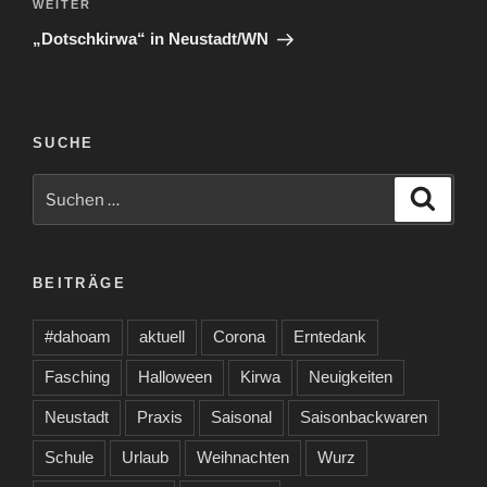
Nächster
WEITER
Beitrag
„Dotschkirwa“ in Neustadt/WN
SUCHE
Suche
Suche
nach:
BEITRÄGE
#dahoam
aktuell
Corona
Erntedank
Fasching
Halloween
Kirwa
Neuigkeiten
Neustadt
Praxis
Saisonal
Saisonbackwaren
Schule
Urlaub
Weihnachten
Wurz