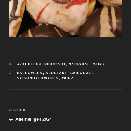
KATEGORIEN
AKTUELLES
,
NEUSTADT
,
SAISONAL
,
WURZ
SCHLAGWÖRTER
HALLOWEEN
,
NEUSTADT
,
SAISONAL
,
SAISONBACKWAREN
,
WURZ
Beitragsnavigation
Vorheriger
ZURÜCK
Beitrag
Allerheiligen 2024