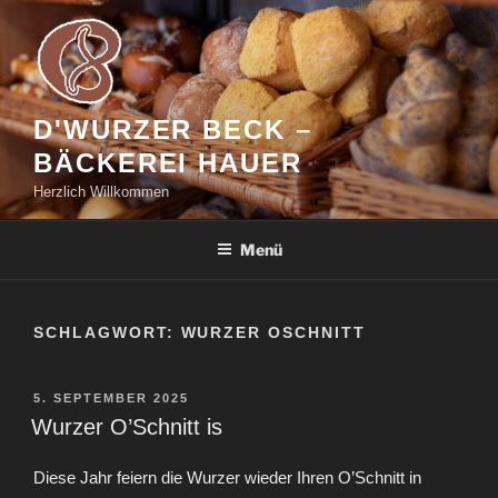
Zum
Inhalt
springen
D'WURZER BECK –
BÄCKEREI HAUER
Herzlich Willkommen
Menü
SCHLAGWORT:
WURZER OSCHNITT
VERÖFFENTLICHT
5. SEPTEMBER 2025
AM
Wurzer O’Schnitt is
Diese Jahr feiern die Wurzer wieder Ihren O’Schnitt in