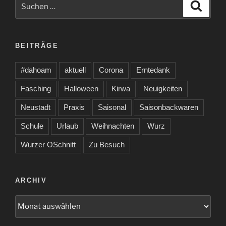
Suche
Suche
nach:
BEITRÄGE
#dahoam
aktuell
Corona
Erntedank
Fasching
Halloween
Kirwa
Neuigkeiten
Neustadt
Praxis
Saisonal
Saisonbackwaren
Schule
Urlaub
Weihnachten
Wurz
Wurzer OSchnitt
Zu Besuch
ARCHIV
Archiv