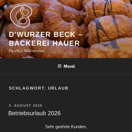
Zum
Inhalt
springen
D'WURZER BECK –
BÄCKEREI HAUER
Herzlich Willkommen
Menü
SCHLAGWORT:
URLAUB
VERÖFFENTLICHT
3. AUGUST 2026
AM
Betriebsurlaub 2026
Sehr geehrte Kunden,