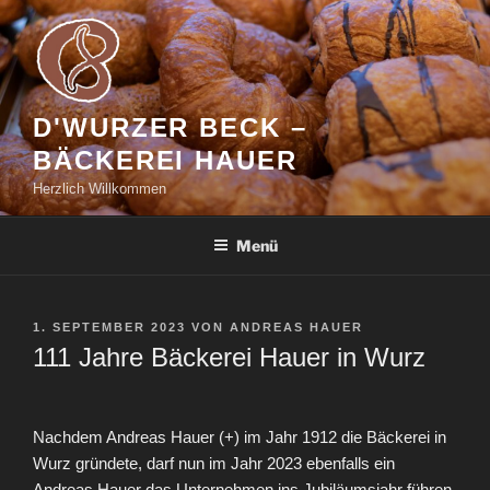
Zum
Inhalt
springen
D'WURZER BECK –
BÄCKEREI HAUER
Herzlich Willkommen
Menü
VERÖFFENTLICHT
1. SEPTEMBER 2023
VON
ANDREAS HAUER
AM
111 Jahre Bäckerei Hauer in Wurz
Nachdem Andreas Hauer (+) im Jahr 1912 die Bäckerei in
Wurz gründete, darf nun im Jahr 2023 ebenfalls ein
Andreas Hauer das Unternehmen ins Jubiläumsjahr führen.