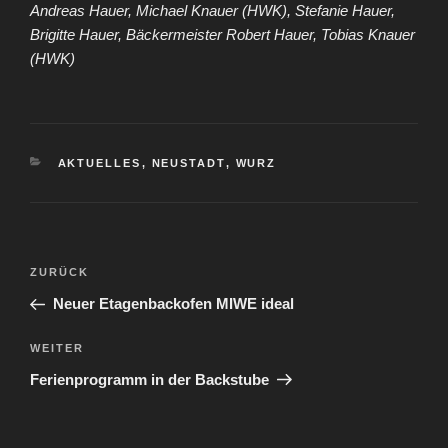
Andreas Hauer, Michael Knauer (HWK), Stefanie Hauer,
Brigitte Hauer, Bäckermeister Robert Hauer, Tobias Knauer
(HWK)
KATEGORIEN
AKTUELLES
,
NEUSTADT
,
WURZ
Beitragsnavigation
Vorheriger
ZURÜCK
Beitrag
Neuer Etagenbackofen MIWE ideal
Nächster
WEITER
Beitrag
Ferienprogramm in der Backstube