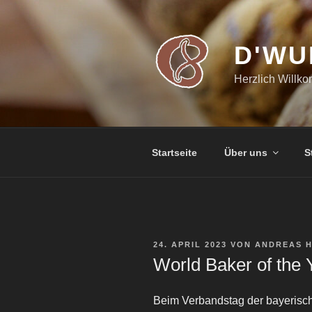
Zum
Inhalt
springen
D'WU
Herzlich Willk
Startseite
Über uns
S
VERÖFFENTLICHT
24. APRIL 2023
VON
ANDREAS 
AM
World Baker of the 
Beim Verbandstag der bayerisch