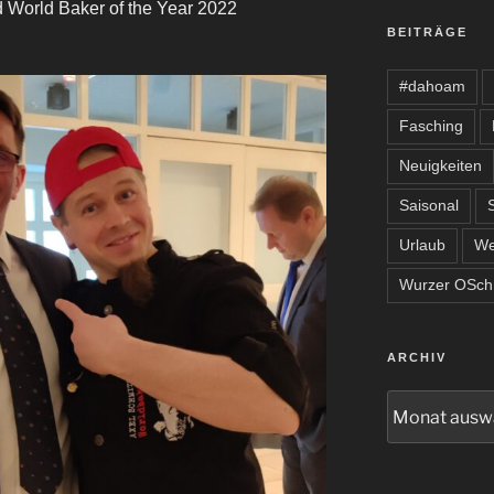
d World Baker of the Year 2022
BEITRÄGE
#dahoam
Fasching
Neuigkeiten
Saisonal
Urlaub
We
Wurzer OSchn
ARCHIV
Archiv