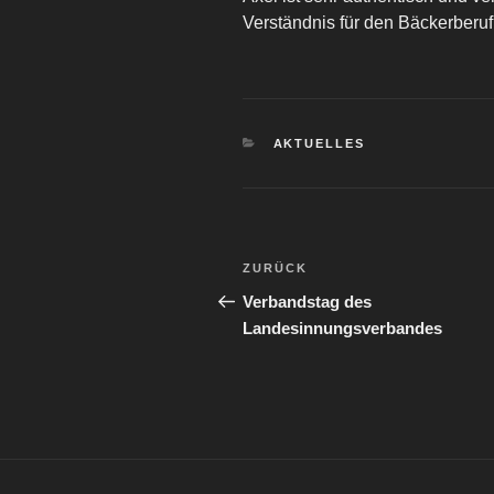
Verständnis für den Bäckerberuf
KATEGORIEN
AKTUELLES
Beitragsnavigation
Vorheriger
ZURÜCK
Beitrag
Verbandstag des
Landesinnungsverbandes