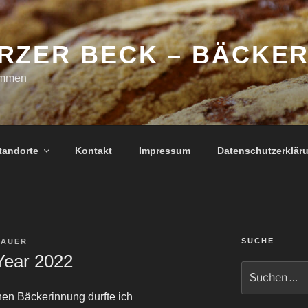
RZER BECK – BÄCKER
ommen
tandorte
Kontakt
Impressum
Datenschutzerklär
SUCHE
HAUER
Year 2022
Suche
nach:
en Bäckerinnung durfte ich