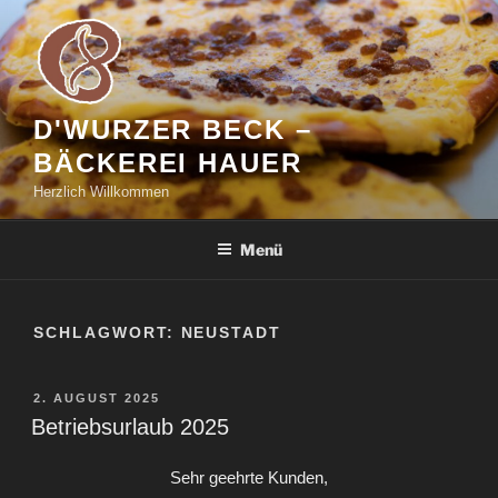
Zum
Inhalt
springen
D'WURZER BECK –
BÄCKEREI HAUER
Herzlich Willkommen
Menü
SCHLAGWORT:
NEUSTADT
VERÖFFENTLICHT
2. AUGUST 2025
AM
Betriebsurlaub 2025
Sehr geehrte Kunden,