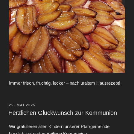
Immer frisch, fruchtig, lecker – nach uraltem Hausrezept!
VERÖFFENTLICHT
25. MAI 2025
AM
Herzlichen Glückwunsch zur Kommunion
Wir gratulieren allen Kindern unserer Pfarrgemeinde
herzlich zur ersten Heiligen Kommunion.