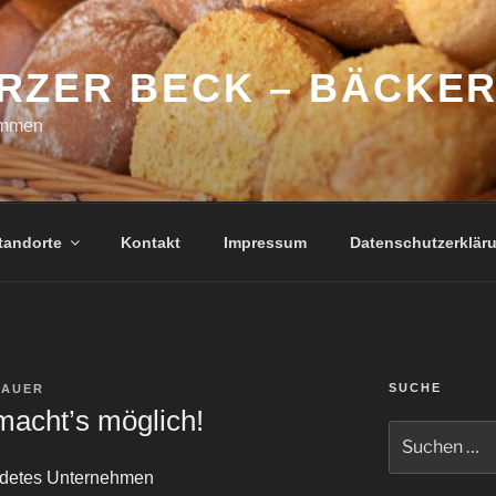
RZER BECK – BÄCKER
ommen
tandorte
Kontakt
Impressum
Datenschutzerklär
SUCHE
HAUER
acht’s möglich!
Suche
nach:
undetes Unternehmen