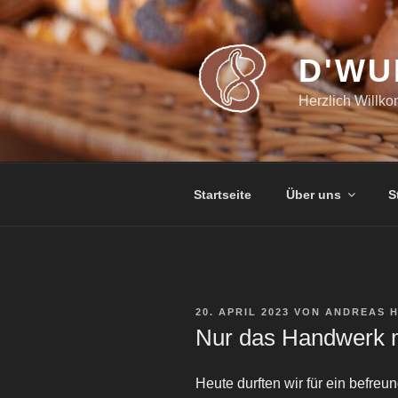
Zum
Inhalt
springen
D'WU
Herzlich Willk
Startseite
Über uns
S
VERÖFFENTLICHT
20. APRIL 2023
VON
ANDREAS 
AM
Nur das Handwerk m
Heute durften wir für ein befre