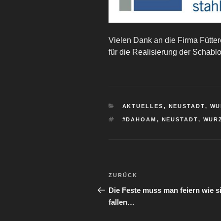
Vielen Dank an die Firma Fütte
für die Realisierung der Schabl
KATEGORIEN
AKTUELLES
,
NEUSTADT
,
WU
SCHLAGWÖRTER
#DAHOAM
,
NEUSTADT
,
WUR
Beitragsnavigation
Vorheriger
ZURÜCK
Beitrag
Die Feste muss man feiern wie s
fallen…