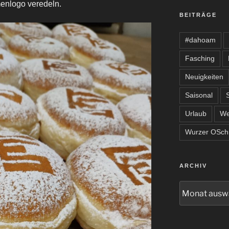
menlogo veredeln.
BEITRÄGE
#dahoam
Fasching
Neuigkeiten
Saisonal
Urlaub
We
Wurzer OSchn
ARCHIV
Archiv