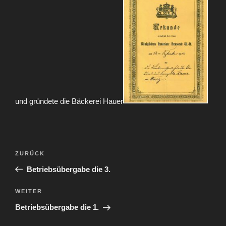
und gründete die Bäckerei Hauer
Beitragsnavigation
Vorheriger
ZURÜCK
Beitrag
Betriebsübergabe die 3.
Nächster
WEITER
Beitrag
Betriebsübergabe die 1.