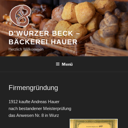
Zum
Inhalt
springen
D'WURZER BECK –
BÄCKEREI HAUER
Herzlich Willkommen
Menü
Firmengründung
1912 kaufte Andreas Hauer
nach bestandener Meisterprüfung
das Anwesen Nr. 8 in Wurz