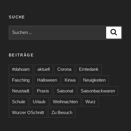
SUCHE
Suche
Suche
nach:
BEITRÄGE
#dahoam
aktuell
Corona
Erntedank
Fasching
Halloween
Kirwa
Neuigkeiten
Neustadt
Praxis
Saisonal
Saisonbackwaren
Schule
Urlaub
Weihnachten
Wurz
Wurzer OSchnitt
Zu Besuch