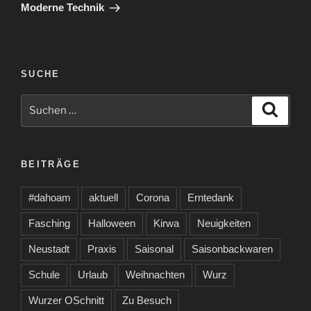
Beitrag
Moderne Technik
SUCHE
Suche
Suche
nach:
BEITRÄGE
#dahoam
aktuell
Corona
Erntedank
Fasching
Halloween
Kirwa
Neuigkeiten
Neustadt
Praxis
Saisonal
Saisonbackwaren
Schule
Urlaub
Weihnachten
Wurz
Wurzer OSchnitt
Zu Besuch