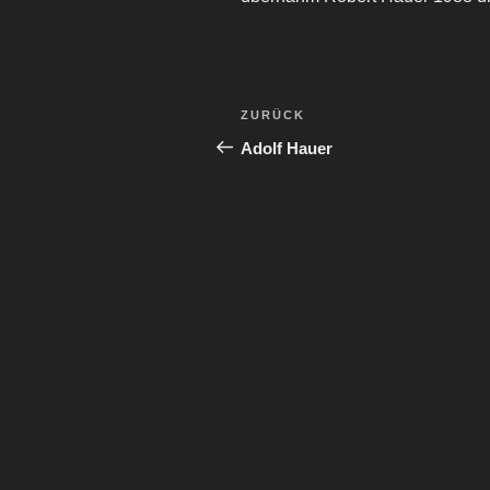
Beitragsnavigation
Vorheriger
ZURÜCK
Beitrag
Adolf Hauer