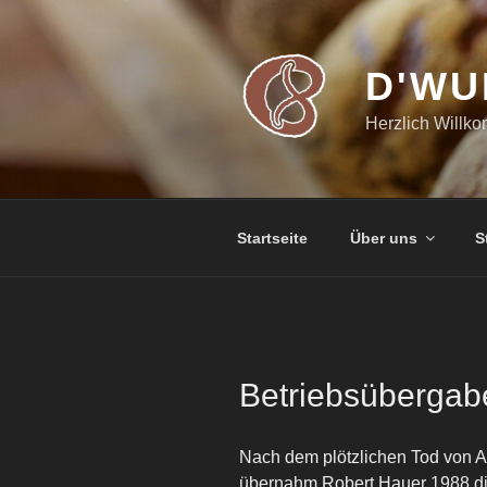
Zum
Inhalt
springen
D'WU
Herzlich Willk
Startseite
Über uns
S
Betriebsübergabe
Nach dem plötzlichen Tod von A
übernahm Robert Hauer 1988 di