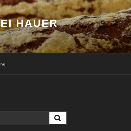
EI HAUER
ung
Suchen