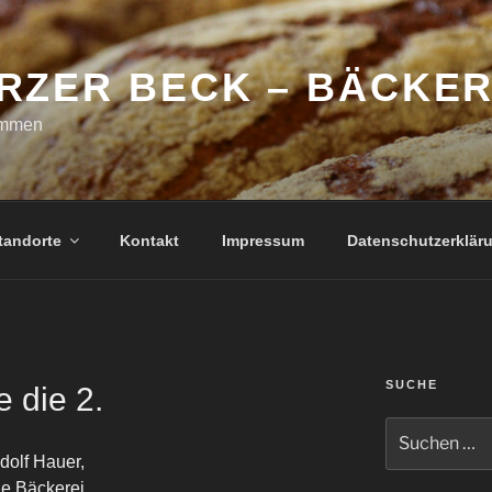
RZER BECK – BÄCKER
ommen
tandorte
Kontakt
Impressum
Datenschutzerklär
SUCHE
 die 2.
Suche
nach:
dolf Hauer,
e Bäckerei.